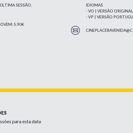
 ÚLTIMA SESSÃO.
IDIOMAS
- VO | VERSÃO ORIGINA
- VP | VERSÃO PORTUG
OVEM: 5.90€
CINEPLACE8AVENIDA@C
ÕES
ssões para esta data